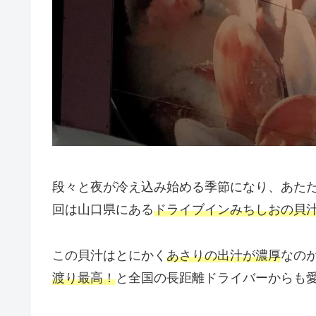
段々と夜が冷え込み始める季節になり、あた
回は山口県にある
ドライブインみちしおの貝
この貝汁はとにかく
あさりの出汁が濃厚
なの
渡り最高！
と全国の長距離ドライバーからも