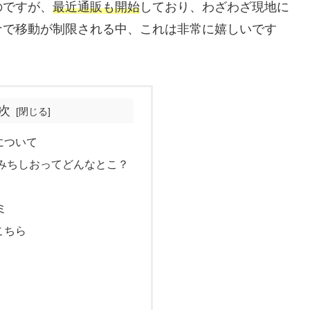
のですが、
最近通販も開始
しており、わざわざ現地に
ナで移動が制限される中、これは非常に嬉しいです
次
について
みちしおってどんなとこ？
ミ
こちら