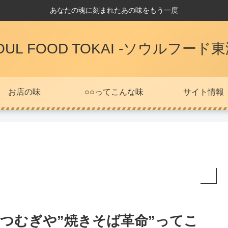
あなたの魂に刻まれたあの味をもう一度
OUL FOOD TOKAI -ソウルフード東
お店の味
○○ってこんな味
サイト情報
つむぎや”焼きそば革命”ってこ